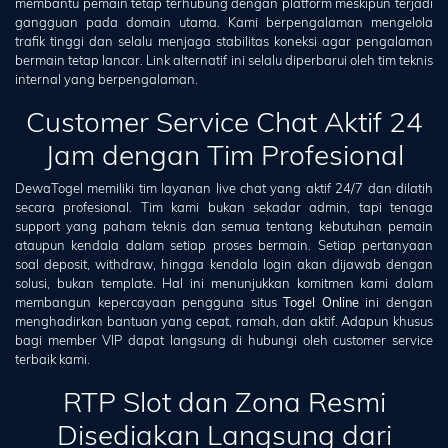
membantu pemain tetap terhubung dengan platform meskipun terjadi
gangguan pada domain utama. Kami berpengalaman mengelola
trafik tinggi dan selalu menjaga stabilitas koneksi agar pengalaman
bermain tetap lancar. Link alternatif ini selalu diperbarui oleh tim teknis
internal yang berpengalaman.
Customer Service Chat Aktif 24
Jam dengan Tim Profesional
DewaTogel memiliki tim layanan live chat yang aktif 24/7 dan dilatih
secara profesional. Tim kami bukan sekadar admin, tapi tenaga
support yang paham teknis dan semua tentang kebutuhan pemain
ataupun kendala dalam setiap proses bermain. Setiap pertanyaan
soal deposit, withdraw, hingga kendala login akan dijawab dengan
solusi, bukan template. Hal ini menunjukkan komitmen kami dalam
membangun kepercayaan pengguna situs
Togel Online
ini dengan
menghadirkan bantuan yang cepat, ramah, dan aktif. Adapun khusus
bagi member VIP dapat langsung di hubungi oleh customer service
terbaik kami.
RTP Slot dan Zona Resmi
Disediakan Langsung dari