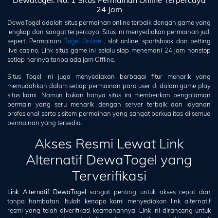
Dewatogel: No. 1 Situs Permainan Online Terpercaya
24 Jam
DewaTogel
adalah situs permainan online terbaik dengan game yang
lengkap dan sangat terpercaya. Situs ini menyediakan permainan judi
seperti Permainan
Togel Online
, slot online, sportsbook dan betting
live casino. Link situs game ini selalu siap menemani 24 jam nonstop
setiap harinya tanpa ada jam Offline.
Situs Togel ini juga menyediakan berbagai fitur menarik yang
memudahkan dalam setiap permainan para user di dalam game play
situs kami. Namun bukan hanya situs ini memberikan pengalaman
bermain yang seru menarik dengan server terbaik dan layanan
profesional serta sisitem permainan yang sangat berkualitas di semua
permainan yang tersedia.
Akses Resmi Lewat Link
Alternatif DewaTogel yang
Terverifikasi
Link Alternatif DewaTogel
sangat penting untuk akses cepat dan
tanpa hambatan. Itulah kenapa kami menyediakan link alternatif
resmi yang telah diverifikasi keamanannya. Link ini dirancang untuk